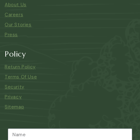
About Us
Careers
Our Stories
Press
Policy
Return Policy
Terms Of Use
Security
Privacy
Sitemap