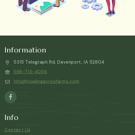
Information
5315 Telegraph Rd, Davenport, IA 52804
586-713-4056
info@howlingacresfarms.com
Info
Contact Us